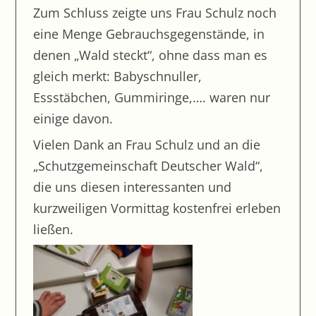
Besuch aus Tansania
Zum Schluss zeigte uns Frau Schulz noch
eine Menge Gebrauchsgegenstände, in
Ein Krokodil mit ziemlich viel Gefühl
denen „Wald steckt“, ohne dass man es
Kükenbilder mit Knuddelfaktor
gleich merkt: Babyschnuller,
Brutschrankprojekt: Küken sind geschlüpft
Essstäbchen, Gummiringe,…. waren nur
Besuch bei der Feuerwehr
einige davon.
2.Lesetag am Förderzentrum
Vielen Dank an Frau Schulz und an die
Arbeit im Schulgarten mit der BayWa-Stiftung
„Schutzgemeinschaft Deutscher Wald“,
Robin Hut – Eine Kaspergeschichte vom
die uns diesen interessanten und
Sherwood Forrest
kurzweiligen Vormittag kostenfrei erleben
Besuch im Brotmuseum
ließen.
Das Cateringteam
Meisterstunde Friseur/-in
Meisterstunde Florist/-in