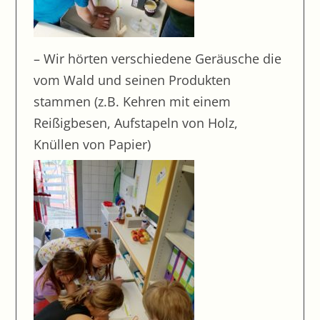
Schreiben handmade
Neues Klettergerüst
– Wir hörten verschiedene Geräusche die
Ausflug Legoland
vom Wald und seinen Produkten
Fairplay ist Trumpf – Fußballturnier der
stammen (z.B. Kehren mit einem
Förderstufe III
Reißigbesen, Aufstapeln von Holz,
Experimente mit der Dampfmaschine
Knüllen von Papier)
Fußballturnier
Ausflug in das Deutsche Museum
Spendenwanderung ein voller Erfolg
Landfrauen machen Schule
Schlittschuhlaufen der Oberstufe
Zinngiesen im BLO- Technik Unterricht
Grillen bei jedem Wetter