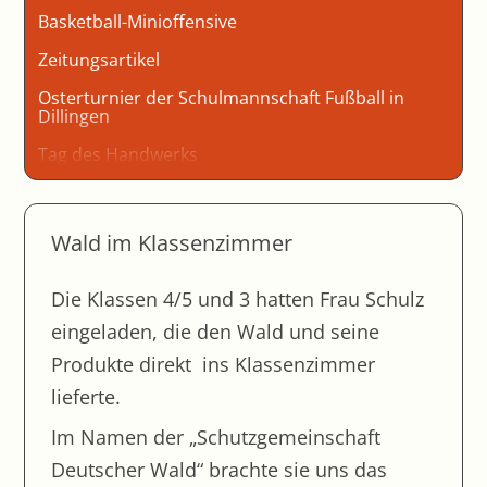
Basketball-Minioffensive
Zeitungsartikel
Osterturnier der Schulmannschaft Fußball in
Dillingen
Tag des Handwerks
Faschingsfeier der Mittel- und Oberstufe
Löten einer elektronischen Schaltung
Wald im Klassenzimmer
Schulversuch Berufliche Orientierung
Die Klassen 4/5 und 3 hatten Frau Schulz
Achtung Auto
eingeladen, die den Wald und seine
Spendenübergabe der Klasse 5
Produkte direkt ins Klassenzimmer
Sporttag 2024 Mittelstufe
lieferte.
Fußballtunier der Mittelstufe
Im Namen der „Schutzgemeinschaft
Unendlichkeit zum Anfassen – Besuch der
Deutscher Wald“ brachte sie uns das
Ausstellung im Schulmuseum