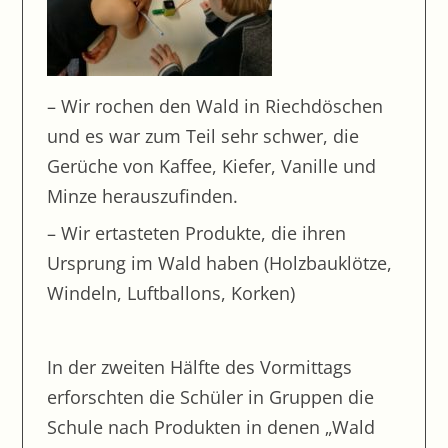
Im Zirkus
Fröhliche Häuser
Was krabbelt denn da?
– Wir rochen den Wald in Riechdöschen
Bauer Martin in Leipheim
und es war zum Teil sehr schwer, die
Wasserwerk Langenau
Gerüche von Kaffee, Kiefer, Vanille und
Minze herauszufinden.
Schule wie vor 100 Jahren
Frau Englert tritt in den Ruhestand
– Wir ertasteten Produkte, die ihren
Ursprung im Wald haben (Holzbauklötze,
Unser Spielefest mit der inklusiven Grundschule
Ichenhausen
Windeln, Luftballons, Korken)
Besuch im Deutschen Museum München
Betriebsbesichtigung in der Bäckerei Gaisbauer
In der zweiten Hälfte des Vormittags
Abschlussfahrt Berlin
erforschten die Schüler in Gruppen die
Brutschrank AG
Schule nach Produkten in denen „Wald