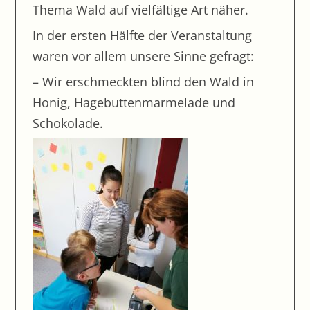
Thema Wald auf vielfältige Art näher.
Lernzirkel Judentum
In der ersten Hälfte der Veranstaltung
Besuch der Handwerksmesse
waren vor allem unsere Sinne gefragt:
Fußballturnier
– Wir erschmeckten blind den Wald in
Projekt „Gesunde Pause“
Honig, Hagebuttenmarmelade und
Osiris begrüßte uns
Schokolade.
Unterstufentunier
Oberstufenturnier
Drüber, drunter, hin und her….
Ausflug in die Stadtbücherei Günzburg
Die Feuerwehrerlebniswelt in Augsburg
Projekt: Klassenzimmer streichen
Nikolaus-Fußball-Turnier
Ausflug zum Weihnachtsmarkt