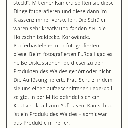
steckt“. Mit einer Kamera sollten sie diese
Ausflug ins Legoland
Dinge fotografieren und diese dann im
Ausflug zum Bauernhof – Es gibt viel zu tun rund
um´s Huhn
Klassenzimmer vorstellen. Die Schüler
Ein Aufsatzprojekt der Klasse 3 GS
waren sehr kreativ und fanden z.B. die
Holzschnitzeldecke, Korkwände,
Der Torflehrpfad im Bremental
Papierbasteleien und fotografierten
In der Geräuschewerkstatt
diese. Beim fotografierten Fußball gab es
Dem Schleim auf der Spur
heiße Diskussionen, ob dieser zu den
Traumland unter dem Regenbogen
Produkten des Waldes gehört oder nicht.
Wald im Klassenzimmer
Die Auflösung lieferte Frau Schulz, indem
Wintergrillen
sie uns einen aufgeschnittenen Lederball
zeigte. In der Mitte befindet sich ein
50 Jahre Förderschule Hochwang – 40 Jahre
Tagesstätte an der Heinrich-Sinz-Schule
Kautschukball zum Aufblasen: Kautschuk
Wie ein kleiner Bär nach Hochwang kam –
ist ein Produkt des Waldes – somit war
Geschichtenerzählerin Petra Thoms verzaubert
das Produkt ein Treffer.
die Eingangsstufe der Heinrich-Sinz-Schule