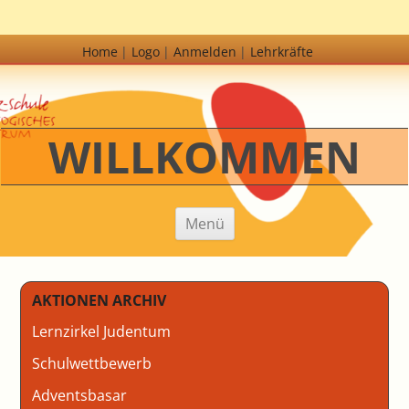
Home
Logo
Anmelden
Lehrkräfte
WILLKOMMEN
Zum Inhalt springen
Menü
AKTIONEN ARCHIV
Lernzirkel Judentum
Schulwettbewerb
Adventsbasar