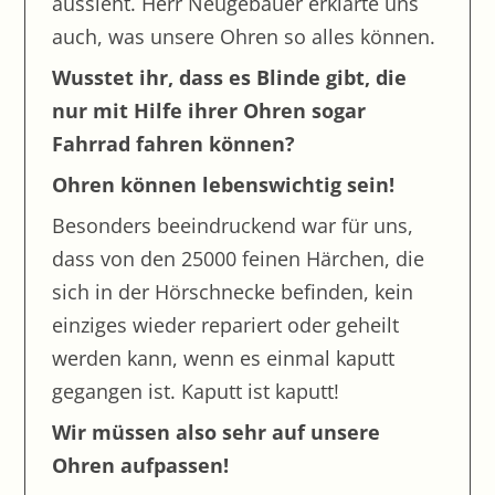
aussieht. Herr Neugebauer erklärte uns
auch, was unsere Ohren so alles können.
Schreiben handmade
Neues Klettergerüst
Wusstet ihr, dass es Blinde gibt, die
nur mit Hilfe ihrer Ohren sogar
Ausflug Legoland
Fahrrad fahren können?
Fairplay ist Trumpf – Fußballturnier der
Förderstufe III
Ohren können lebenswichtig sein!
Experimente mit der Dampfmaschine
Besonders beeindruckend war für uns,
Fußballturnier
dass von den 25000 feinen Härchen, die
Ausflug in das Deutsche Museum
sich in der Hörschnecke befinden, kein
einziges wieder repariert oder geheilt
Spendenwanderung ein voller Erfolg
werden kann, wenn es einmal kaputt
Landfrauen machen Schule
gegangen ist. Kaputt ist kaputt!
Schlittschuhlaufen der Oberstufe
Wir müssen also sehr auf unsere
Zinngiesen im BLO- Technik Unterricht
Ohren aufpassen!
Grillen bei jedem Wetter