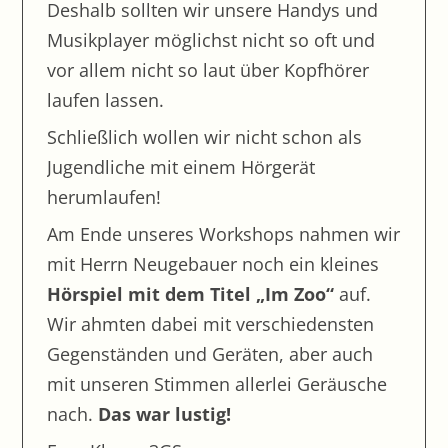
Deshalb sollten wir unsere Handys und
Im Zirkus
Musikplayer möglichst nicht so oft und
Fröhliche Häuser
vor allem nicht so laut über Kopfhörer
Was krabbelt denn da?
laufen lassen.
Bauer Martin in Leipheim
Schließlich wollen wir nicht schon als
Wasserwerk Langenau
Jugendliche mit einem Hörgerät
herumlaufen!
Schule wie vor 100 Jahren
Frau Englert tritt in den Ruhestand
Am Ende unseres Workshops nahmen wir
mit Herrn Neugebauer noch ein kleines
Unser Spielefest mit der inklusiven Grundschule
Ichenhausen
Hörspiel mit dem Titel „Im Zoo“
auf.
Besuch im Deutschen Museum München
Wir ahmten dabei mit verschiedensten
Gegenständen und Geräten, aber auch
Betriebsbesichtigung in der Bäckerei Gaisbauer
mit unseren Stimmen allerlei Geräusche
Abschlussfahrt Berlin
nach.
Das war lustig!
Brutschrank AG