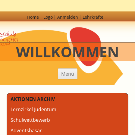
Home
Logo
Anmelden
Lehrkräfte
WILLKOMMEN
Zum Inhalt springen
Menü
AKTIONEN ARCHIV
Lernzirkel Judentum
Schulwettbewerb
Adventsbasar