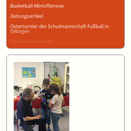
Basketball-Minioffensive
Zeitungsartikel
Osterturnier der Schulmannschaft Fußball in
Dillingen
Tag des Handwerks
Faschingsfeier der Mittel- und Oberstufe
Löten einer elektronischen Schaltung
Schulversuch Berufliche Orientierung
Achtung Auto
Spendenübergabe der Klasse 5
Sporttag 2024 Mittelstufe
Fußballtunier der Mittelstufe
Unendlichkeit zum Anfassen – Besuch der
Ausstellung im Schulmuseum