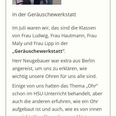
Lernzirkel Judentum
In der Geräuschewerkstatt
Besuch der Handwerksmesse
Fußballturnier
Im Juli waren wir, das sind die Klassen
Projekt „Gesunde Pause“
von Frau Ludwig, Frau Hautmann, Frau
Osiris begrüßte uns
Maly und Frau Lipp in der
„Geräuschewerkstatt“
.
Unterstufentunier
Herr Neugebauer war extra aus Berlin
Oberstufenturnier
angereist, um uns zu erklären, wie
Drüber, drunter, hin und her….
wichtig unsere Ohren für uns alle sind.
Ausflug in die Stadtbücherei Günzburg
Einige von uns hatten das Thema „Ohr“
Die Feuerwehrerlebniswelt in Augsburg
schon im HSU-Unterricht behandelt, aber
Projekt: Klassenzimmer streichen
auch die anderen erfuhren, wie ein Ohr
Nikolaus-Fußball-Turnier
aufgebaut ist und auch, wie es von innen
Ausflug zum Weihnachtsmarkt