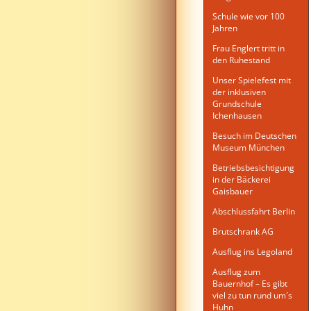
Schule wie vor 100
Jahren
Frau Englert tritt in
den Ruhestand
Unser Spielefest mit
der inklusiven
Grundschule
Ichenhausen
Besuch im Deutschen
Museum München
Betriebsbesichtigung
in der Bäckerei
Gaisbauer
Abschlussfahrt Berlin
Brutschrank AG
Ausflug ins Legoland
Ausflug zum
Bauernhof – Es gibt
viel zu tun rund um´s
Huhn