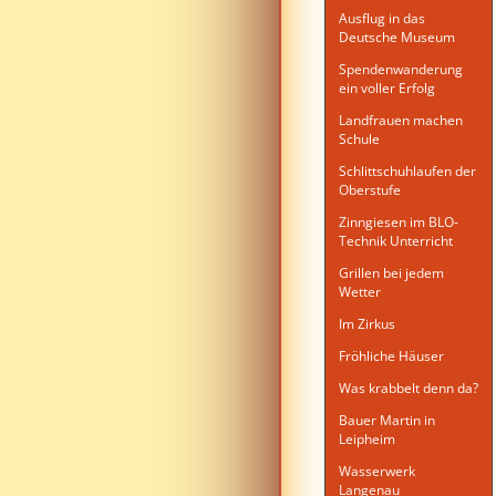
Ausflug in das
Deutsche Museum
Spendenwanderung
ein voller Erfolg
Landfrauen machen
Schule
Schlittschuhlaufen der
Oberstufe
Zinngiesen im BLO-
Technik Unterricht
Grillen bei jedem
Wetter
Im Zirkus
Fröhliche Häuser
Was krabbelt denn da?
Bauer Martin in
Leipheim
Wasserwerk
Langenau