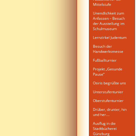
Mittelstufe
Unendlichkeit zum
Anfassen – Besuch
der Ausstellung im
Schulmuseum
Lernzirkel Judentum
Besuch der
Handwerksmesse
Fußballturnier
Projekt „Gesunde
Pause“
Osiris begrüßte uns
Unterstufentunier
Oberstufenturnier
Drüber, drunter, hin
und her….
Ausflug in die
Stadtbücherei
Günzburg