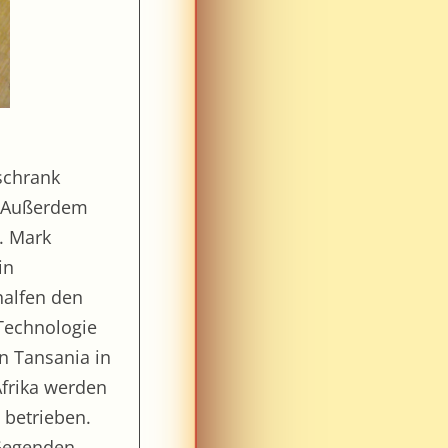
.
schrank
. Außerdem
. Mark
in
halfen den
 Technologie
n Tansania in
frika werden
 betrieben.
 Gegenden