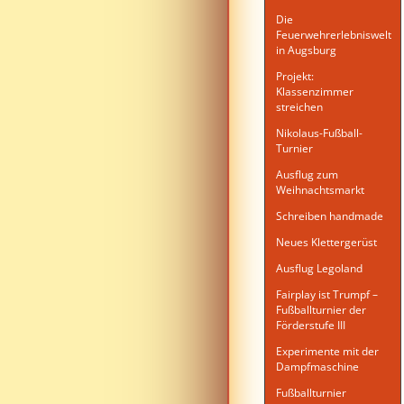
Die
Feuerwehrerlebniswelt
in Augsburg
Projekt:
Klassenzimmer
streichen
Nikolaus-Fußball-
Turnier
Ausflug zum
Weihnachtsmarkt
Schreiben handmade
Neues Klettergerüst
Ausflug Legoland
Fairplay ist Trumpf –
Fußballturnier der
Förderstufe III
Experimente mit der
Dampfmaschine
Fußballturnier