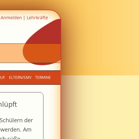
Anmelden
Lehrkräfte
RUF
ELTERN/SMV
TERMINE
hlüpft
 Schülern der
rt werden. Am
ich süße