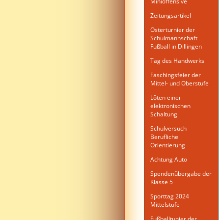
Minioffensive
Zeitungsartikel
Osterturnier der
Schulmannschaft
Fußball in Dillingen
Tag des Handwerks
Faschingsfeier der
Mittel- und Oberstufe
Löten einer
elektronischen
Schaltung
Schulversuch
Berufliche
Orientierung
Achtung Auto
Spendenübergabe der
Klasse 5
Sporttag 2024
Mittelstufe
Fußballtunier der