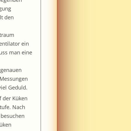
rgung
lt den
utraum
entilator ein
muss man eine
e genauen
e Messungen
iel Geduld.
f der Küken
tufe. Nach
s besuchen
Küken