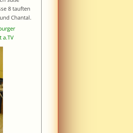
sse 8 tauften
 und Chantal.
burger
t a.TV