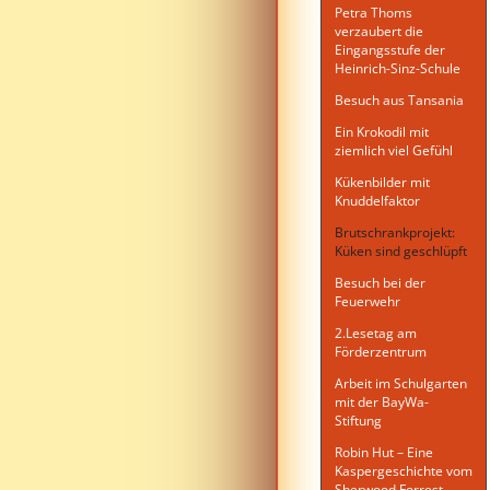
Petra Thoms
verzaubert die
Eingangsstufe der
Heinrich-Sinz-Schule
Besuch aus Tansania
Ein Krokodil mit
ziemlich viel Gefühl
Kükenbilder mit
Knuddelfaktor
Brutschrankprojekt:
Küken sind geschlüpft
Besuch bei der
Feuerwehr
2.Lesetag am
Förderzentrum
Arbeit im Schulgarten
mit der BayWa-
Stiftung
Robin Hut – Eine
Kaspergeschichte vom
Sherwood Forrest