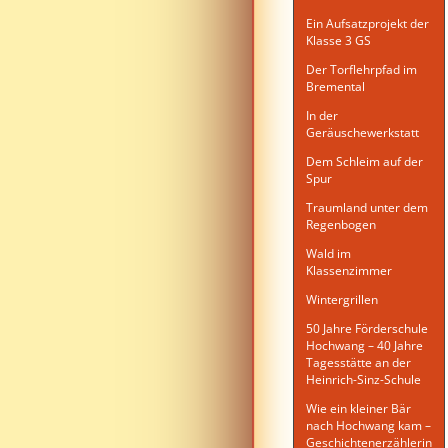
Ein Aufsatzprojekt der
Klasse 3 GS
Der Torflehrpfad im
Bremental
In der
Geräuschewerkstatt
Dem Schleim auf der
Spur
Traumland unter dem
Regenbogen
Wald im
Klassenzimmer
Wintergrillen
50 Jahre Förderschule
Hochwang – 40 Jahre
Tagesstätte an der
Heinrich-Sinz-Schule
Wie ein kleiner Bär
nach Hochwang kam –
Geschichtenerzählerin