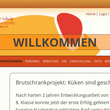
Home
Logo
WILLKOMMEN
Zum Inhalt springen
TERNSTUNDEN
PERSONAL
BERATUNG
SVE
EINSCHULUNG
OGTS
BE
Brutschrankprojekt: Küken sind gesc
Nach harten 2 Jahren Entwicklungsarbeit von
8. Klasse konnte jetzt der erste Erfolg gefeie
Sonntag Nachmittag erblickten fünf unglaubl