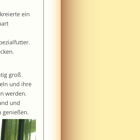
kreierte ein
hart
ezialfutter.
ecken.
tig groß
eln und ihre
in werden.
Land und
 genießen.